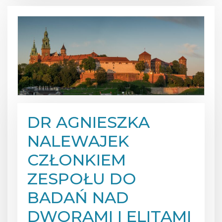
DR AGNIESZKA
NALEWAJEK
CZŁONKIEM
ZESPOŁU DO
BADAŃ NAD
DWORAMI I ELITAMI