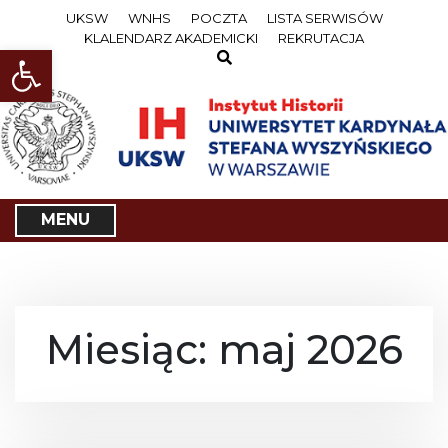
S
UKSW
WNHS
POCZTA
LISTA SERWISÓW
k
KLALENDARZ AKADEMICKI
REKRUTACJA
i
Open toolbar
p
t
o
c
o
n
t
e
MENU
n
t
Miesiąc: maj 2026