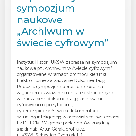
sympozjum
naukowe
„Archiwum w
świecie cyfrowym”
Posted on
27 maja 2026
Instytut Historii UKSW zaprasza na sympozjum
naukowe pt.„Archiwum w świecie cyfrowym”
organizowane w ramach promocji kierunku
Elektroniczne Zarządzanie Dokumentacją.
Podczas sympozjum poruszone zostaną
zagadnienia związane m.in. z: elektronicznym
zarządzaniem dokumentacją, archiwami
cyfrowymi i repozytoriami,
cyberbezpieczeństwem dokumentacji,
sztuczną inteligencją w archiwistyce, systemami
EZD i ECM. W gronie prelegentów znajdują
się: dr hab. Artur Górak, prof. ucz.
(UKSW), Sebastian Czerniak […]