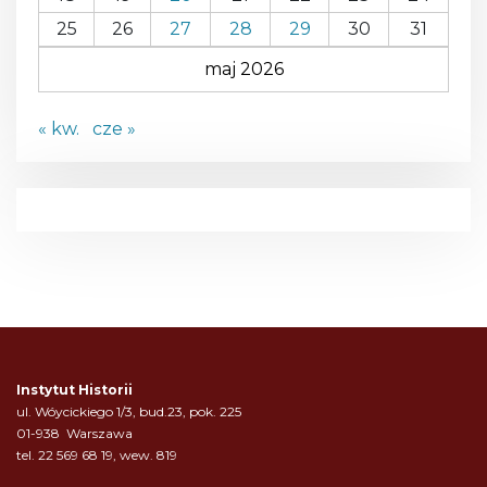
25
26
27
28
29
30
31
maj 2026
« kw.
cze »
Instytut Historii
ul. Wóycickiego 1/3, bud.23, pok. 225
01-938 Warszawa
tel. 22 569 68 19, wew. 819