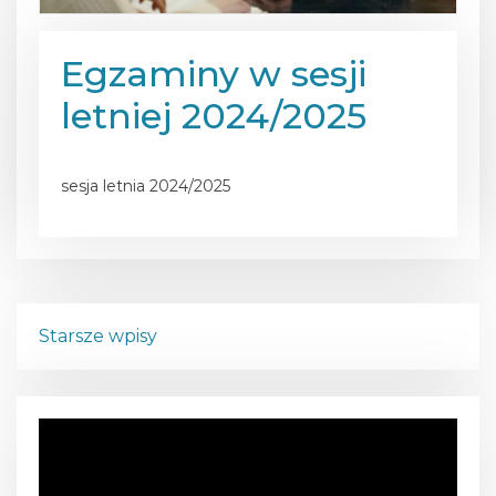
Egzaminy w sesji
letniej 2024/2025
Posted on
29 maja 2025
sesja letnia 2024/2025
N
Starsze wpisy
a
w
O
d
i
t
w