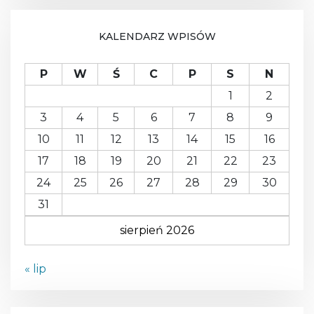
H
c
I
W
h
KALENDARZ WPISÓW
A
P
W
Ś
C
P
S
N
1
2
3
4
5
6
7
8
9
10
11
12
13
14
15
16
17
18
19
20
21
22
23
24
25
26
27
28
29
30
31
sierpień 2026
« lip