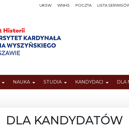
UKSW
WNHS
POCZTA
LISTA SERWISÓ
NAUKA
STUDIA
KANDYDACI
DLA
DLA KANDYDATÓW