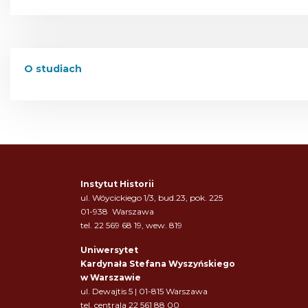
O studiach
Instytut Historii
ul. Wóycickiego 1/3, bud.23, pok. 225
01-938 Warszawa
tel. 22 569 68 19, wew. 819
Uniwersytet
Kardynała Stefana Wyszyńskiego
w Warszawie
ul. Dewajtis 5 | 01-815 Warszawa
tel. centrala 22 561 88 00