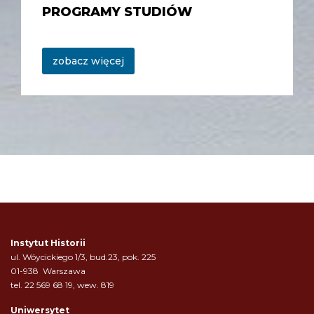
PROGRAMY STUDIÓW
zobacz więcej
Instytut Historii
ul. Wóycickiego 1/3, bud.23, pok. 225
01-938 Warszawa
tel. 22 569 68 19, wew. 819
Uniwersytet