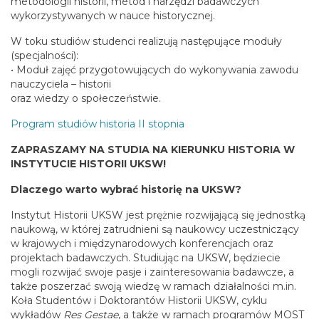
metodologii historii, metod i narzędzi badawczych
wykorzystywanych w nauce historycznej.
W toku studiów studenci realizują następujące moduły
(specjalności):
• Moduł zajęć przygotowujących do wykonywania zawodu
nauczyciela – historii
oraz wiedzy o społeczeństwie.
Program studiów historia II stopnia
ZAPRASZAMY NA STUDIA NA KIERUNKU HISTORIA W
INSTYTUCIE HISTORII UKSW!
Dlaczego warto wybrać historię na UKSW?
Instytut Historii UKSW jest prężnie rozwijającą się jednostką
naukową, w której zatrudnieni są naukowcy uczestniczący
w krajowych i międzynarodowych konferencjach oraz
projektach badawczych. Studiując na UKSW, będziecie
mogli rozwijać swoje pasje i zainteresowania badawcze, a
także poszerzać swoją wiedzę w ramach działalności m.in.
Koła Studentów i Doktorantów Historii UKSW, cyklu
wykładów
Res Gestae
, a także w ramach programów MOST