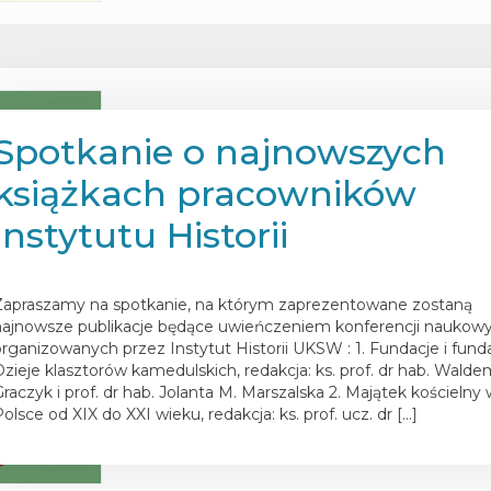
Spotkanie o najnowszych
książkach pracowników
Instytutu Historii
osted on
13 lutego 2026
Zapraszamy na spotkanie, na którym zaprezentowane zostaną
najnowsze publikacje będące uwieńczeniem konferencji naukow
organizowanych przez Instytut Historii UKSW : 1. Fundacje i fund
Dzieje klasztorów kamedulskich, redakcja: ks. prof. dr hab. Walde
Graczyk i prof. dr hab. Jolanta M. Marszalska 2. Majątek kościelny
olsce od XIX do XXI wieku, redakcja: ks. prof. ucz. dr […]