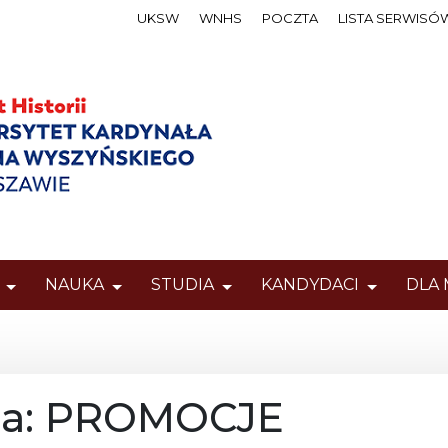
UKSW
WNHS
POCZTA
LISTA SERWISÓ
NAUKA
STUDIA
KANDYDACI
DLA
ia: PROMOCJE