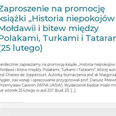
Zaproszenie na promocję
książki „Historia niepokojó
Mołdawii i bitew między
Polakami, Turkami i Tatara
(25 lutego)
osted on
13 lutego 2025
Serdecznie zapraszamy na promocję książki „Historia niepokojów
Mołdawii i bitew między Polakami, Turkami i Tatarami”, której au
jest Charles de Joppécourt. Autorką tłumaczenia jest dr Małgorz
Pęgier, zaś wstęp i opracowanie przygotowali prof. Dariusz Milewsk
Przemysław Gawron (WPiA UKSW). Wydarzenie będzie miało mi
we wtorek 25 lutego w auli 201 (bud. 23, […]