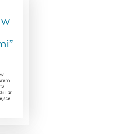
w w
mi”
 w
torem
ata
i i dr
ejsce