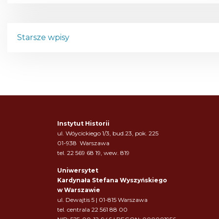
N
Starsze wpisy
a
w
i
g
Instytut Historii
a
ul. Wóycickiego 1/3, bud.23, pok. 225
01-938 Warszawa
c
tel. 22 569 68 19, wew. 819
j
Uniwersytet
Kardynała Stefana Wyszyńskiego
a
w Warszawie
ul. Dewajtis 5 | 01-815 Warszawa
p
tel. centrala 22 561 88 00