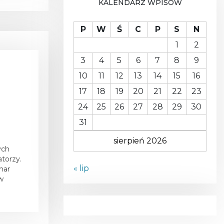
KALENDARZ WPISÓW
A
P
W
Ś
C
P
S
N
1
2
3
4
5
6
7
8
9
10
11
12
13
14
15
16
17
18
19
20
21
22
23
24
25
26
27
28
29
30
31
sierpień 2026
ych
atorzy.
« lip
mar
 w