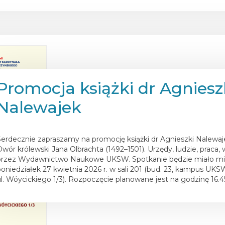
Promocja książki dr Agniesz
Nalewajek
osted on
18 kwietnia 2026
Serdecznie zapraszamy na promocję książki dr Agnieszki Nalewaje
Dwór królewski Jana Olbrachta (1492–1501). Urzędy, ludzie, praca,
przez Wydawnictwo Naukowe UKSW. Spotkanie będzie miało mi
poniedziałek 27 kwietnia 2026 r. w sali 201 (bud. 23, kampus UKS
ul. Wóycickiego 1/3). Rozpoczęcie planowane jest na godzinę 16.4