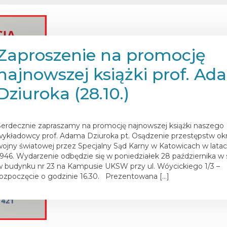
Zaproszenie na promocję
najnowszej książki prof. A
Dziuroka (28.10.)
osted on
16 października 2024
Serdecznie zapraszamy na promocję najnowszej książki naszego
wykładowcy prof. Adama Dziuroka pt. Osądzenie przestępstw okr
wojny światowej przez Specjalny Sąd Karny w Katowicach w latac
1946. Wydarzenie odbędzie się w poniedziałek 28 października w s
w budynku nr 23 na Kampusie UKSW przy ul. Wóycickiego 1/3 –
rozpoczęcie o godzinie 16.30. Prezentowana […]