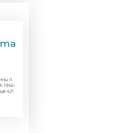
dama
esu II
h 1945–
ali 421