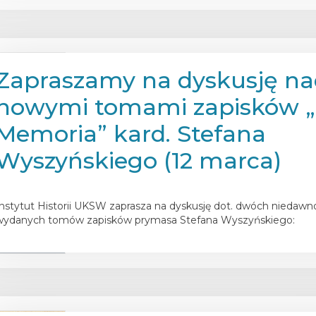
Zapraszamy na dyskusję n
nowymi tomami zapisków „
Memoria” kard. Stefana
Wyszyńskiego (12 marca)
osted on
27 lutego 2025
Instytut Historii UKSW zaprasza na dyskusję dot. dwóch niedawn
wydanych tomów zapisków prymasa Stefana Wyszyńskiego: