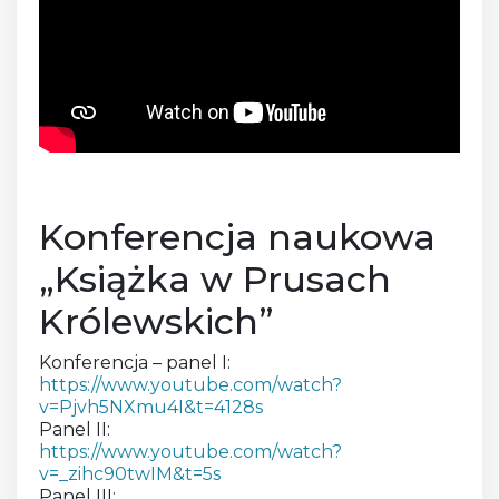
Konferencja naukowa
„Książka w Prusach
Królewskich”
Konferencja – panel I:
https://www.youtube.com/watch?
v=Pjvh5NXmu4I&t=4128s
Panel II:
https://www.youtube.com/watch?
v=_zihc90twIM&t=5s
Panel III: