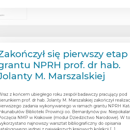
Zakończył się pierwszy etap
grantu NPRH prof. dr hab.
Jolanty M. Marszalskiej
osted on
18 stycznia 2026
Wraz z końcem ubiegłego roku zespół badawczy pracujący pod
kierunkiem prof. dr hab. Jolanty M. Marszalskiej zakończył realizac
pierwszego zadania wykonywanego w ramach grantu NPRH Kat
Inkunabułów Biblioteki Prowincji oo. Bernardynów pw. Niepokal
Poczęcia NMP w Krakowie (moduł Dziedzictwo Narodowe). W to
wykorzystano najnowszy warsztat bibliograficzny do opisania
katalogowego jednej z największych krajowych kolekcji […]