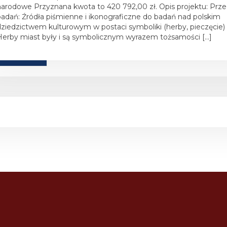
narodowe Przyznana kwota to 420 792,00 zł. Opis projektu: Prz
badań: Źródła piśmienne i ikonograficzne do badań nad polskim
dziedzictwem kulturowym w postaci symboliki (herby, pieczęcie) 
Herby miast były i są symbolicznym wyrazem tożsamości […]