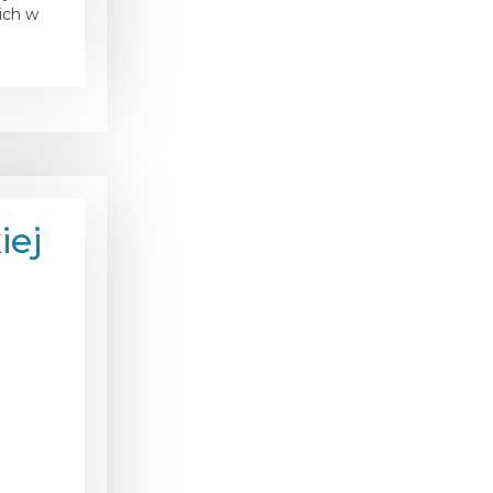
ich w
iej
.