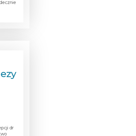
decznie
nezy
pcji dr
ctwo