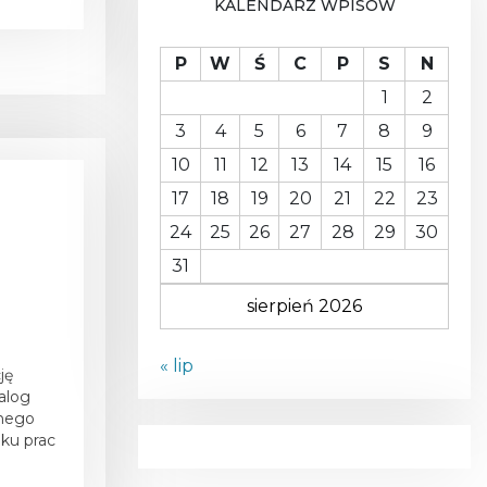
KALENDARZ WPISÓW
A
P
W
Ś
C
P
S
N
1
2
3
4
5
6
7
8
9
10
11
12
13
14
15
16
17
18
19
20
21
22
23
24
25
26
27
28
29
30
31
sierpień 2026
« lip
ję
alog
anego
ku prac