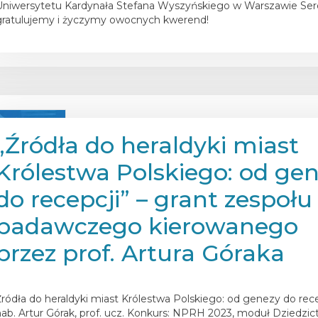
Uniwersytetu Kardynała Stefana Wyszyńskiego w Warszawie Ser
gratulujemy i życzymy owocnych kwerend!
„Źródła do heraldyki miast
Królestwa Polskiego: od ge
do recepcji” – grant zespołu
badawczego kierowanego
przez prof. Artura Góraka
osted on
7 czerwca 2024
Źródła do heraldyki miast Królestwa Polskiego: od genezy do rece
hab. Artur Górak, prof. ucz. Konkurs: NPRH 2023, moduł Dziedzi