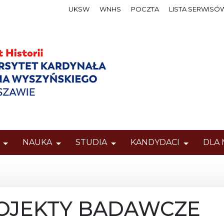
UKSW
WNHS
POCZTA
LISTA SERWISÓ
NAUKA
STUDIA
KANDYDACI
DLA
PROJEKTY BADAWCZE