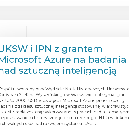
UKSW i IPN z grantem
Microsoft Azure na badania
nad sztuczną inteligencją
osted on
22 czerwca 2026
Zespół utworzony przy Wydziale Nauk Historycznych Uniwersyt
Kardynała Stefana Wyszyńskiego w Warszawie o otrzymał grant 
wartości 2000 USD w usługach Microsoft Azure, przeznaczony n
badania z zakresu sztucznej inteligencji stosowanej w archiwistyc
historii. Środki zostaną wykorzystane w pracach nad automatyc
rozpoznawaniem historycznego pisma ręcznego (HTR) w doku
archiwalnych oraz nad rozwojem systemu RAG […]