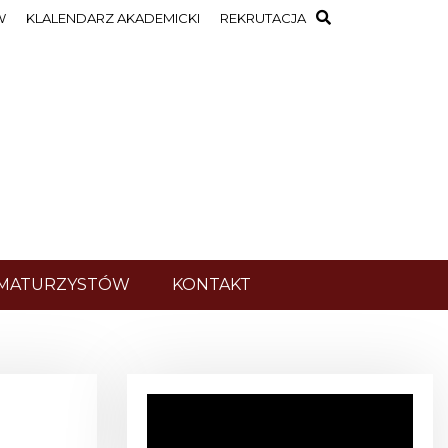
W
KLALENDARZ AKADEMICKI
REKRUTACJA
 MATURZYSTÓW
KONTAKT
O
d
t