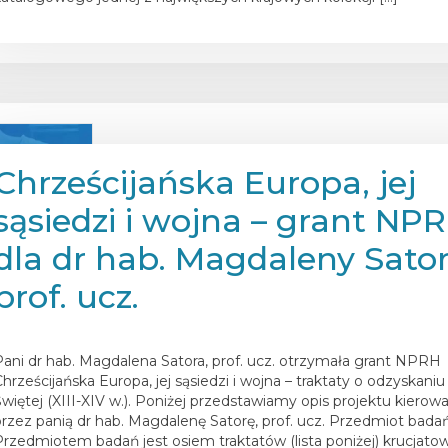
Chrześcijańska Europa, jej
sąsiedzi i wojna – grant NP
dla dr hab. Magdaleny Sator
prof. ucz.
osted on
29 września 2025
Pani dr hab. Magdalena Satora, prof. ucz. otrzymała grant NPRH
Chrześcijańska Europa, jej sąsiedzi i wojna – traktaty o odzyskani
Świętej (XIII-XIV w.). Poniżej przedstawiamy opis projektu kiero
przez panią dr hab. Magdalenę Satorę, prof. ucz. Przedmiot badań
Przedmiotem badań jest osiem traktatów (lista poniżej) krucjato