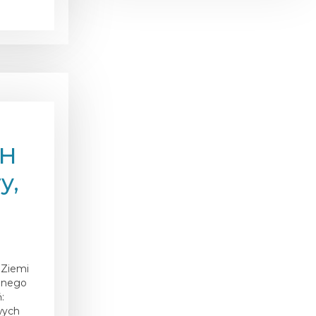
RH
y,
u Ziemi
wanego
:
wych