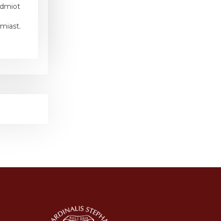
edmiot
miast.