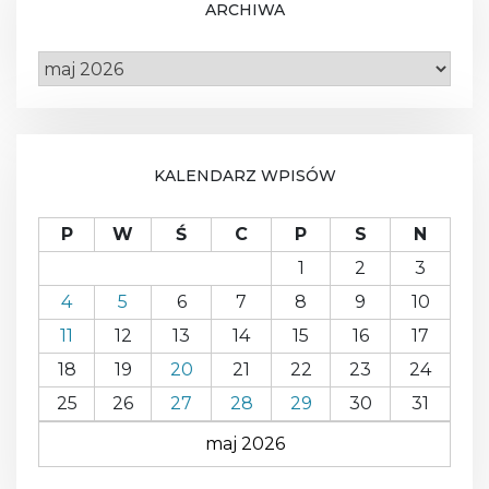
ARCHIWA
A
R
C
H
I
W
KALENDARZ WPISÓW
A
P
W
Ś
C
P
S
N
1
2
3
4
5
6
7
8
9
10
11
12
13
14
15
16
17
18
19
20
21
22
23
24
25
26
27
28
29
30
31
maj 2026