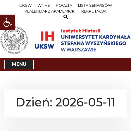
S
UKSW
WNHS
POCZTA
LISTA SERWISÓW
k
KLALENDARZ AKADEMICKI
REKRUTACJA
i
Open toolbar
p
t
o
c
o
n
t
e
MENU
n
t
Dzień: 2026-05-11