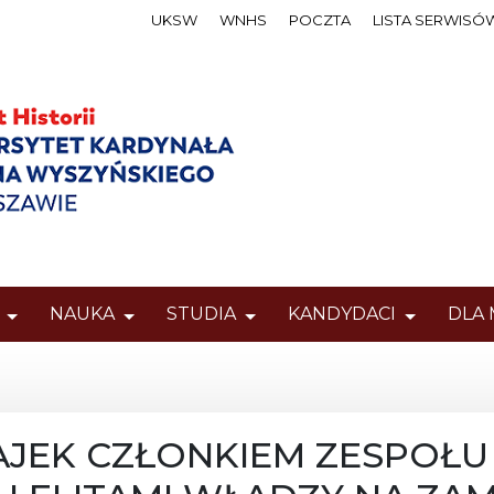
UKSW
WNHS
POCZTA
LISTA SERWISÓ
NAUKA
STUDIA
KANDYDACI
DLA
AJEK CZŁONKIEM ZESPOŁU