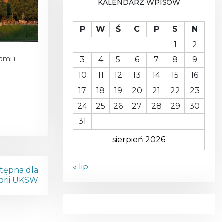
KALENDARZ WPISÓW
A
P
W
Ś
C
P
S
N
1
2
ami i
3
4
5
6
7
8
9
10
11
12
13
14
15
16
17
18
19
20
21
22
23
24
25
26
27
28
29
30
31
sierpień 2026
« lip
stępna dla
torii UKSW