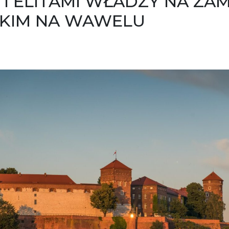
I ELITAMI WŁADZY NA ZA
KIM NA WAWELU
sted on
29 maja 2026