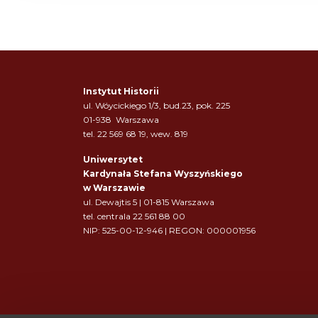
i
g
a
c
Instytut Historii
ul. Wóycickiego 1/3, bud.23, pok. 225
j
01-938 Warszawa
tel. 22 569 68 19, wew. 819
a
Uniwersytet
w
Kardynała Stefana Wyszyńskiego
w Warszawie
p
ul. Dewajtis 5 | 01-815 Warszawa
tel. centrala 22 561 88 00
i
NIP: 525-00-12-946 | REGON: 000001956
s
u