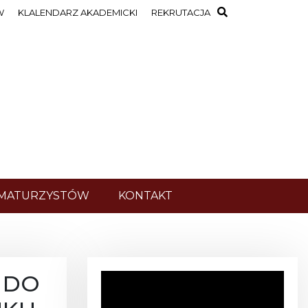
W
KLALENDARZ AKADEMICKI
REKRUTACJA
 MATURZYSTÓW
KONTAKT
 DO
O
d
t