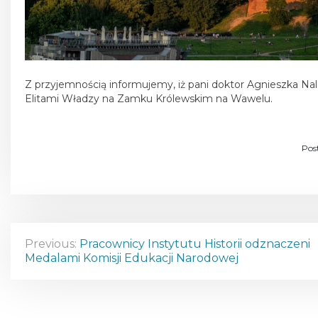
Z przyjemnością informujemy, iż pani doktor Agnieszka Na
Elitami Władzy na Zamku Królewskim na Wawelu.
Pos
N
Previous:
Pracownicy Instytutu Historii odznaczeni
Medalami Komisji Edukacji Narodowej
a
w