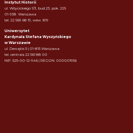
Instytut Historii
ul. Wóycickiego 1/3, bud.23, pok. 225
01-938 Warszawa
tel. 22 569 68 19, wew. 819
Uniwersytet
Kardynała Stefana Wyszyńskiego
w Warszawie
ul. Dewajtis 5 | 01-815 Warszawa
tel. centrala 22 561 88 00
NIP: 525-00-12-946 | REGON: 000001956