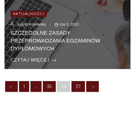
AKTUALNOŚCI
Judyta Krajewska
cze 3, 2020
SZCZEGÓLNE ZASADY
PRZEPROWADZANIA EGZAMINÓW
DYPLOMOWYCH
CZYTAJ WIĘCEJ
1
…
35
36
37