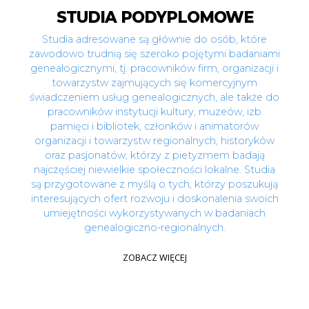
HISTORIA
STUDIA PODYPLOMOWE
Studia adresowane są głównie do osób, które
Studiując Historię na UKSW, zyskasz gruntowną i
zawodowo trudnią się szeroko pojętymi badaniami
wszechstronną wiedzę o przeszłości, o procesach
genealogicznymi, tj. pracowników firm, organizacji i
historycznych zachodzących w dziejach świata i Polski, o
towarzystw zajmujących się komercyjnym
badaniach naukowych w zakresie historii.
świadczeniem usług genealogicznych, ale także do
Na studiach I stopnia możesz wybrać specjalności:
pracowników instytucji kultury, muzeów, izb
dziedzictwo historyczne Polski i regionu, moduł
pamięci i bibliotek, członków i animatorów
ogólnohistoryczny lub moduł zajęć przygotowujących
organizacji i towarzystw regionalnych, historyków
do wykonywania zawodu nauczyciela historii oraz wiedzy
oraz pasjonatów, którzy z pietyzmem badają
o społeczeństwie. W ramach studiów II stopnia możesz
najczęściej niewielkie społeczności lokalne. Studia
poszerzyć wiedzę o współczesnej historii Polski
są przygotowane z myślą o tych, którzy poszukują
wybierając specjalizację Historia XX wieku i wykłady
interesujących ofert rozwoju i doskonalenia swoich
prowadzone przez uznanych badaczy tego okresu.
umiejętności wykorzystywanych w badaniach
genealogiczno-regionalnych.
ZOBACZ WIĘCEJ
ZOBACZ WIĘCEJ