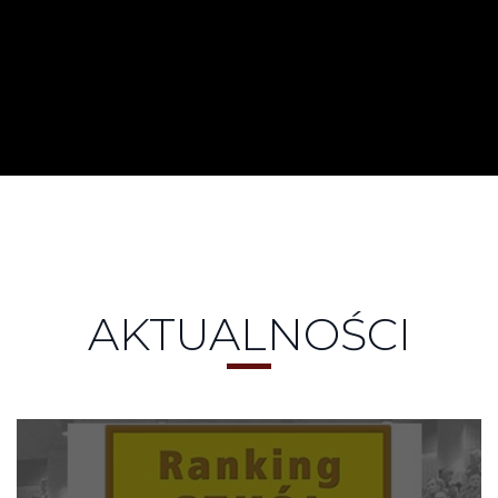
studia I stopnia /licencjackie/
studia II stopnia /magisterskie/
AKTUALNOŚCI