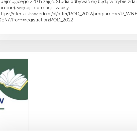
obejmującego 220 h zajęć. Studia odbywać się będą w trybie zd
on-line). więcej informacji i zapisy:
https://oferta.uksw.edu.pl/pl/offer/POD_2022/programme/P_WN
GEN/?from=registration:POD_2022