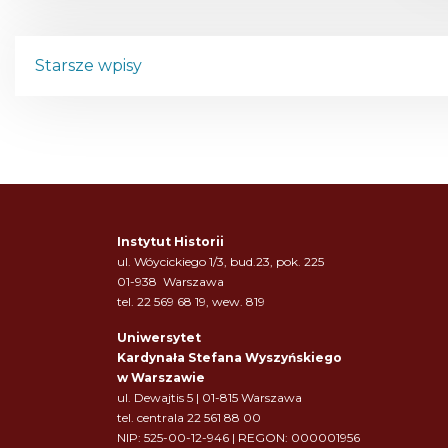
N
Starsze wpisy
a
w
i
g
Instytut Historii
a
ul. Wóycickiego 1/3, bud.23, pok. 225
01-938 Warszawa
c
tel. 22 569 68 19, wew. 819
j
Uniwersytet
Kardynała Stefana Wyszyńskiego
a
w Warszawie
ul. Dewajtis 5 | 01-815 Warszawa
p
tel. centrala 22 561 88 00
NIP: 525-00-12-946 | REGON: 000001956