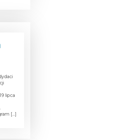
a
dydaci
ji
9 lipca
d
.
gram […]