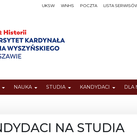
UKSW
WNHS
POCZTA
LISTA SERWISÓ
NAUKA
STUDIA
KANDYDACI
DLA
ANDYDACI NA STUDIA