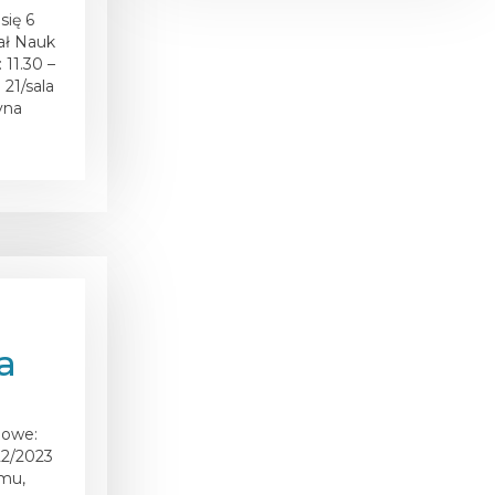
się 6
ał Nauk
11.30 –
 21/sala
yna
a
mowe:
2/2023
mu,