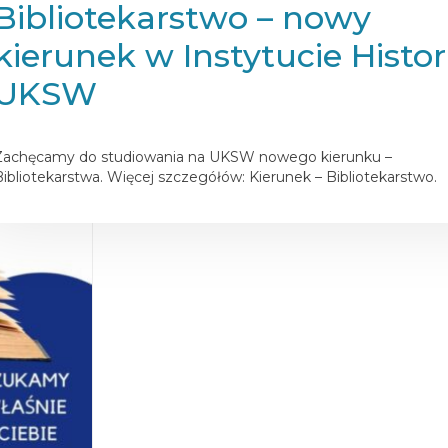
Bibliotekarstwo – nowy
kierunek w Instytucie Histori
UKSW
osted on
21 maja 2022
Zachęcamy do studiowania na UKSW nowego kierunku –
Bibliotekarstwa. Więcej szczegółów: Kierunek – Bibliotekarstwo.