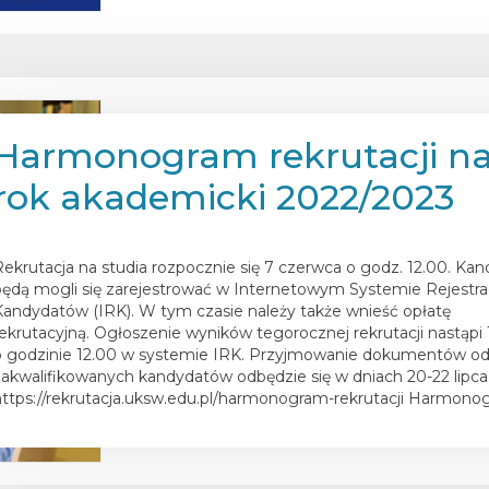
Harmonogram rekrutacji n
rok akademicki 2022/2023
osted on
10 maja 2022
Rekrutacja na studia rozpocznie się 7 czerwca o godz. 12.00. Kan
będą mogli się zarejestrować w Internetowym Systemie Rejestrac
Kandydatów (IRK). W tym czasie należy także wnieść opłatę
rekrutacyjną. Ogłoszenie wyników tegorocznej rekrutacji nastąpi 1
o godzinie 12.00 w systemie IRK. Przyjmowanie dokumentów o
zakwalifikowanych kandydatów odbędzie się w dniach 20-22 lipca
https://rekrutacja.uksw.edu.pl/harmonogram-rekrutacji Harmono