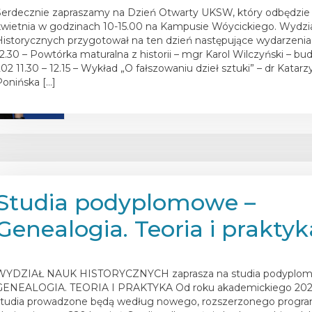
Serdecznie zapraszamy na Dzień Otwarty UKSW, który odbędzie 
kwietnia w godzinach 10-15.00 na Kampusie Wóycickiego. Wydzi
Historycznych przygotował na ten dzień następujące wydarzenia: 
12.30 – Powtórka maturalna z historii – mgr Karol Wilczyński – bud
202 11.30 – 12.15 – Wykład „O fałszowaniu dzieł sztuki” – dr Katarz
Ponińska […]
Studia podyplomowe –
Genealogia. Teoria i praktyk
osted on
6 czerwca 2022
WYDZIAŁ NAUK HISTORYCZNYCH zaprasza na studia podyplo
GENEALOGIA. TEORIA I PRAKTYKA Od roku akademickiego 202
studia prowadzone będą według nowego, rozszerzonego progra