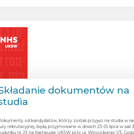
Składanie dokumentów na
studia
osted on
23 lipca 2025
Dokumenty od kandydatów, którzy zostali przyjęci na studia w r
tury rekrutacyjnej, będą przyjmowane w dniach 23-25 lipca w sali
budynku nr 23 na Kampusie UKSW przy ul. Wóycickiego 1/3. God