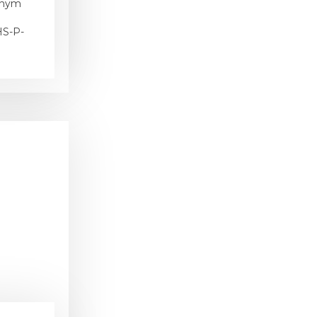
alnym
HS-P-