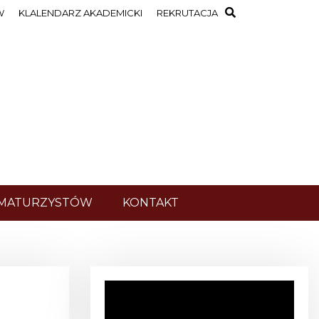
W
KLALENDARZ AKADEMICKI
REKRUTACJA
 MATURZYSTÓW
KONTAKT
O
d
t