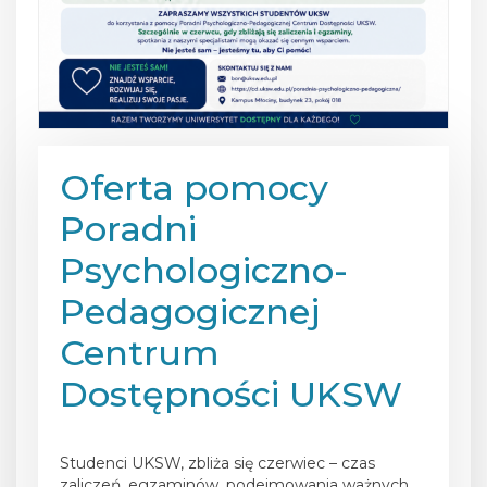
Oferta pomocy
Poradni
Psychologiczno-
Pedagogicznej
Centrum
Dostępności UKSW
Posted on
1 czerwca 2026
Studenci UKSW, zbliża się czerwiec – czas
zaliczeń, egzaminów, podejmowania ważnych