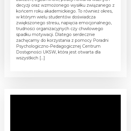
decyzji oraz wzmożonego wysiłku związanego z
końcem roku akademickiego. To również okres,
w którym wielu studentów doświadcza
zwiększonego stresu, napięcia emocjonalnego,
trudności organizacyjnych czy chwilowego
spadku motywacji. Dlatego serdecznie
zachęcamy do korzystania z pomocy Poradni
Psychologiczno-Pedagogicznej Centrum
Dostępności UKSW, która jest otwarta dla
wszystkich […]
O
d
t
w
a
r