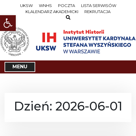
S
UKSW
WNHS
POCZTA
LISTA SERWISÓW
k
KLALENDARZ AKADEMICKI
REKRUTACJA
i
Open toolbar
p
t
o
c
o
n
t
e
MENU
n
t
Dzień: 2026-06-01