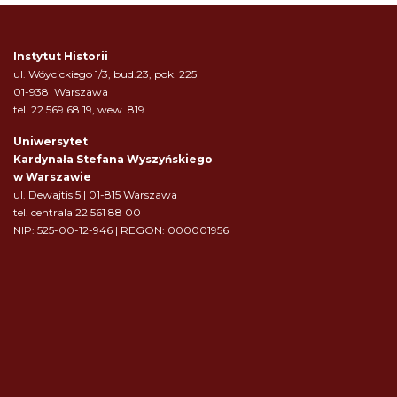
Instytut Historii
ul. Wóycickiego 1/3, bud.23, pok. 225
01-938 Warszawa
tel. 22 569 68 19, wew. 819
Uniwersytet
Kardynała Stefana Wyszyńskiego
w Warszawie
ul. Dewajtis 5 | 01-815 Warszawa
tel. centrala 22 561 88 00
NIP: 525-00-12-946 | REGON: 000001956