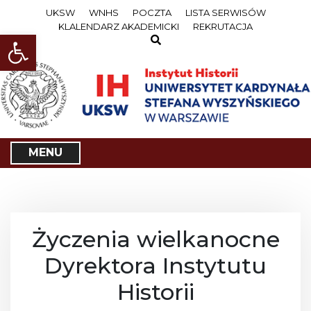
S
UKSW
WNHS
POCZTA
LISTA SERWISÓW
k
KLALENDARZ AKADEMICKI
REKRUTACJA
i
Open toolbar
p
t
o
c
o
n
t
e
MENU
n
t
Życzenia wielkanocne
Dyrektora Instytutu
Historii