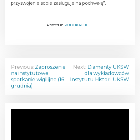
przyswojenie sobie zasługuje na pochwałę”.
Posted in
PUBLIKACJE
N
Previous:
Zaproszenie
Next:
Diamenty UKSW
na instytutowe
dla wykładowców
a
spotkanie wigilijne (16
Instytutu Historii UKSW
grudnia)
w
i
O
g
d
t
a
w
a