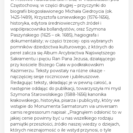
Częstochową; w części drugiej – przyczynki do
biografii błogosławionego Michała Giedroycia (ok.
1425-1489), Krzysztofa Łoniewskiego (1576-1656),
historyka, edytora średniowiecznych źródeł i
współpracownika bollandystów, oraz Szymona
Paszyńskiego (1625 – ok. 1685), hagiografa i
dokumentalisty; w części trzeciej- opis wybranych
pomników dziedzictwa kulturowego, z których do
pereł zalicza się Album Arcybractwa Najświętszego
Sakramentu i pięciu Ran Pana Jezusa, działającego
przy kościele Bożego Ciała w podkrakowskim
Kazimierzu. Teksty powstały na różne okazje -
najczęściej sesje rocznicowe i jubileuszowe.
Redagując teksty, składając je w pewną całość, a
następnie oddając do publikacji, towarzyszyła mi myśl
Szymona Starowolskiego (1588-1656) kanonika
krakowskiego, historyka, pisarza i publicysty, który we
wstępie do Monumenta Sarmatorum via universam
carnis regressorum napisał: „Pragnąłem odsłonić to w
jakiej cenie powinny być u nas wszelkiego rodzaju
pamiątki przeszłości, źródło naszej wiedzy o dziejach,
których nieznajomość o ile wstyd przynosi, o tyle