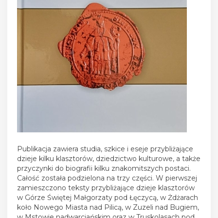
Publikacja zawiera studia, szkice i eseje przybliżające
dzieje kilku klasztorów, dziedzictwo kulturowe, a także
przyczynki do biografii kilku znakomitszych postaci.
Całość została podzielona na trzy części. W pierwszej
zamieszczono teksty przybliżające dzieje klasztorów
w Górze Świętej Małgorzaty pod Łęczycą, w Żdżarach
koło Nowego Miasta nad Pilicą, w Zuzeli nad Bugiem,
w Mstowie nadwarciańskim oraz w Truskolasach pod