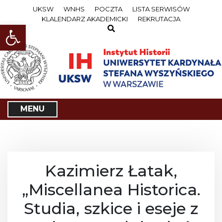
S
UKSW
WNHS
POCZTA
LISTA SERWISÓW
k
KLALENDARZ AKADEMICKI
REKRUTACJA
i
Open toolbar
p
t
o
c
o
n
t
e
MENU
n
t
Kazimierz Łatak,
„Miscellanea Historica.
Studia, szkice i eseje z