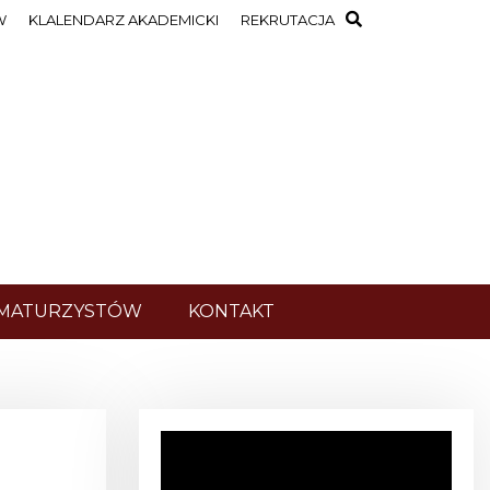
W
KLALENDARZ AKADEMICKI
REKRUTACJA
 MATURZYSTÓW
KONTAKT
O
d
t