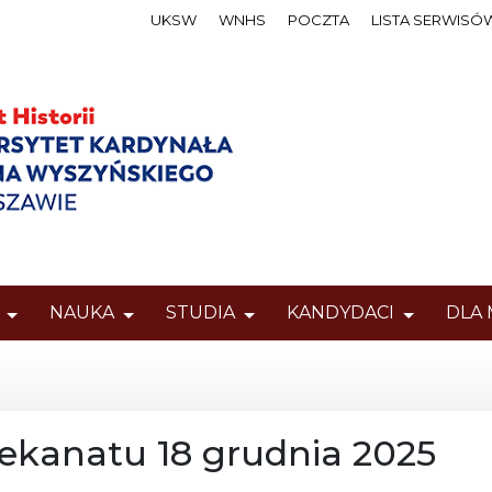
UKSW
WNHS
POCZTA
LISTA SERWISÓ
NAUKA
STUDIA
KANDYDACI
DLA
iekanatu 18 grudnia 2025