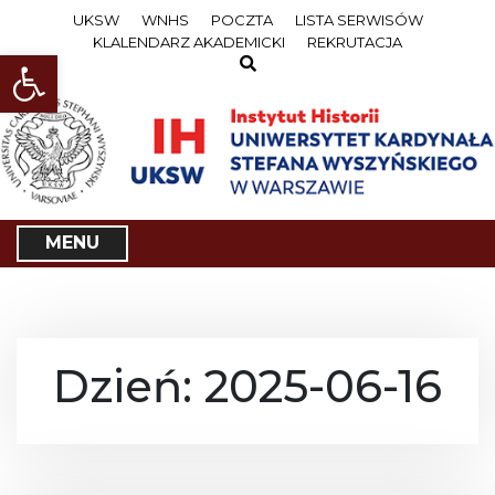
S
UKSW
WNHS
POCZTA
LISTA SERWISÓW
k
KLALENDARZ AKADEMICKI
REKRUTACJA
i
Open toolbar
p
t
o
c
o
n
t
e
MENU
n
t
Dzień: 2025-06-16