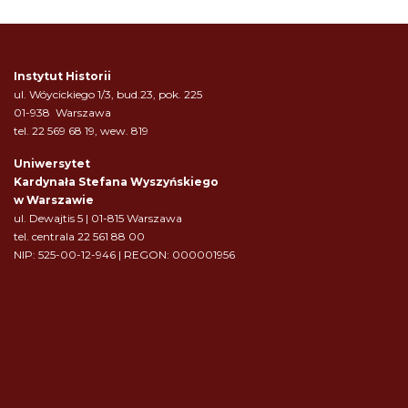
Instytut Historii
ul. Wóycickiego 1/3, bud.23, pok. 225
01-938 Warszawa
tel. 22 569 68 19, wew. 819
Uniwersytet
Kardynała Stefana Wyszyńskiego
w Warszawie
ul. Dewajtis 5 | 01-815 Warszawa
tel. centrala 22 561 88 00
NIP: 525-00-12-946 | REGON: 000001956