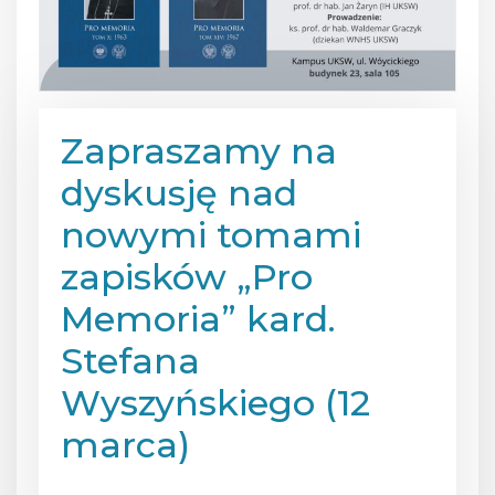
Zapraszamy na
dyskusję nad
nowymi tomami
zapisków „Pro
Memoria” kard.
Stefana
Wyszyńskiego (12
marca)
Posted on
27 lutego 2025