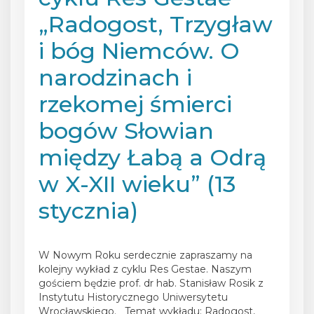
„Radogost, Trzygław
i bóg Niemców. O
narodzinach i
rzekomej śmierci
bogów Słowian
między Łabą a Odrą
w X-XII wieku” (13
stycznia)
Posted on
7 stycznia 2025
W Nowym Roku serdecznie zapraszamy na
kolejny wykład z cyklu Res Gestae. Naszym
gościem będzie prof. dr hab. Stanisław Rosik z
Instytutu Historycznego Uniwersytetu
Wrocławskiego. Temat wykładu: Radogost,