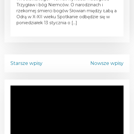
Trzygław i bóg Niemców. O narodzinach i
rzekomej śmierci bogów Słowian między Łabą a
Odrą w X-XII wieku Spotkanie odbędzie się w
poniedziałek 13 stycznia o […]
N
Starsze wpisy
Nowsze wpisy
a
w
O
d
i
t
w
g
a
r
a
z
a
c