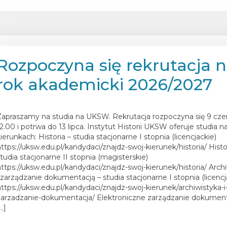
Rozpoczyna się rekrutacja 
rok akademicki 2026/2027
osted on
9 czerwca 2026
Zapraszamy na studia na UKSW. Rekrutacja rozpoczyna się 9 cze
12.00 i potrwa do 13 lipca. Instytut Historii UKSW oferuje studia n
ierunkach: Historia – studia stacjonarne I stopnia (licencjackie)
https://uksw.edu.pl/kandydaci/znajdz-swoj-kierunek/historia/ Histo
studia stacjonarne II stopnia (magisterskie)
https://uksw.edu.pl/kandydaci/znajdz-swoj-kierunek/historia/ Arch
i zarządzanie dokumentacją – studia stacjonarne I stopnia (licencj
https://uksw.edu.pl/kandydaci/znajdz-swoj-kierunek/archiwistyka-i
zarzadzanie-dokumentacja/ Elektroniczne zarządzanie dokument
…]