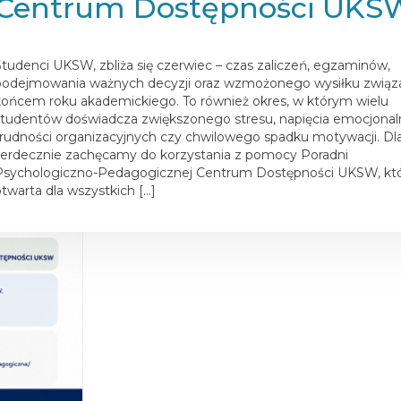
Centrum Dostępności UKS
osted on
1 czerwca 2026
Studenci UKSW, zbliża się czerwiec – czas zaliczeń, egzaminów,
podejmowania ważnych decyzji oraz wzmożonego wysiłku związ
końcem roku akademickiego. To również okres, w którym wielu
studentów doświadcza zwiększonego stresu, napięcia emocjonal
trudności organizacyjnych czy chwilowego spadku motywacji. D
serdecznie zachęcamy do korzystania z pomocy Poradni
Psychologiczno-Pedagogicznej Centrum Dostępności UKSW, któr
otwarta dla wszystkich […]