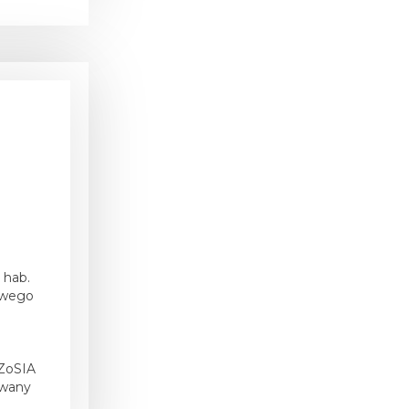
i
 hab.
owego
a
 ZoSIA
ywany