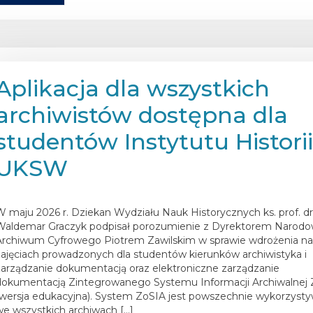
Aplikacja dla wszystkich
archiwistów dostępna dla
studentów Instytutu Histori
UKSW
osted on
29 maja 2026
W maju 2026 r. Dziekan Wydziału Nauk Historycznych ks. prof. dr
Waldemar Graczyk podpisał porozumienie z Dyrektorem Narod
Archiwum Cyfrowego Piotrem Zawilskim w sprawie wdrożenia n
zajęciach prowadzonych dla studentów kierunków archiwistyka i
zarządzanie dokumentacją oraz elektroniczne zarządzanie
dokumentacją Zintegrowanego Systemu Informacji Archiwalnej
(wersja edukacyjna). System ZoSIA jest powszechnie wykorzyst
we wszystkich archiwach […]