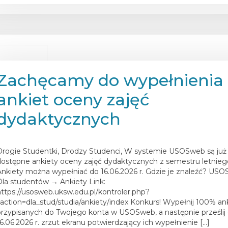
Zachęcamy do wypełnienia
ankiet oceny zajęć
dydaktycznych
osted on
1 czerwca 2026
Drogie Studentki, Drodzy Studenci, W systemie USOSweb są już
dostępne ankiety oceny zajęć dydaktycznych z semestru letnieg
Ankiety można wypełniać do 16.06.2026 r. Gdzie je znaleźć? US
Dla studentów → Ankiety Link:
https://usosweb.uksw.edu.pl/kontroler.php?
_action=dla_stud/studia/ankiety/index Konkurs! Wypełnij 100% an
przypisanych do Twojego konta w USOSweb, a następnie prześlij
16.06.2026 r. zrzut ekranu potwierdzający ich wypełnienie […]