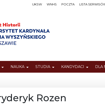
UKSW
WNHS
POCZTA
LISTA SERWISÓ
NAUKA
STUDIA
KANDYDACI
DLA
ryderyk Rozen