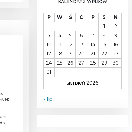
KALENDARZ WPISÓW
A
P
W
Ś
C
P
S
N
1
2
3
4
5
6
7
8
9
10
11
12
13
14
15
16
17
18
19
20
21
22
23
24
25
26
27
28
29
30
31
sierpień 2026
o.
« lip
OSweb →
kiet
 do