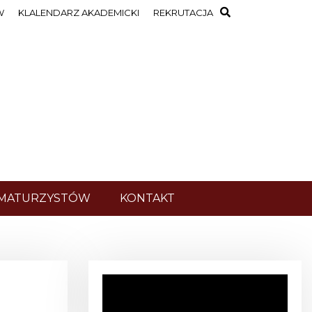
W
KLALENDARZ AKADEMICKI
REKRUTACJA
 MATURZYSTÓW
KONTAKT
O
d
t