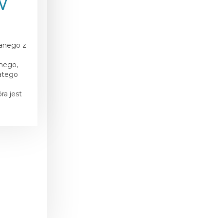
W
anego z
nego,
latego
a jest