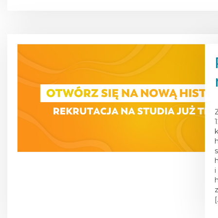
P
k
[