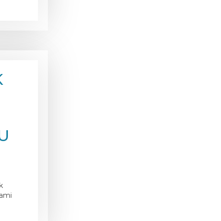
K
U
U
k
tami