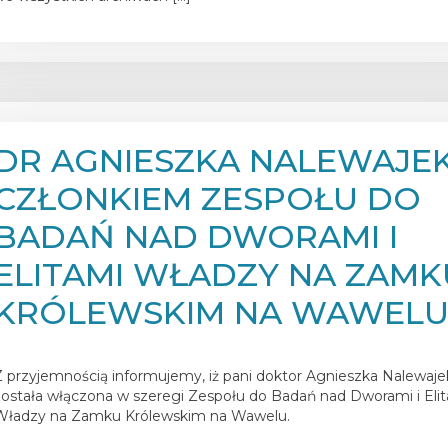
DR AGNIESZKA NALEWAJE
CZŁONKIEM ZESPOŁU DO
BADAŃ NAD DWORAMI I
ELITAMI WŁADZY NA ZAMK
KRÓLEWSKIM NA WAWEL
osted on
29 maja 2026
Z przyjemnością informujemy, iż pani doktor Agnieszka Nalewaje
została włączona w szeregi Zespołu do Badań nad Dworami i Eli
Władzy na Zamku Królewskim na Wawelu.